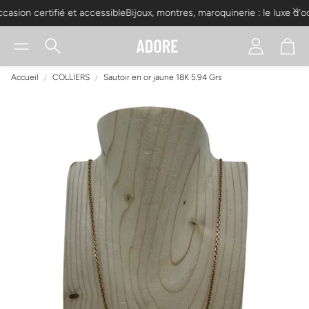
asion certifié et accessible
Bijoux, montres, maroquinerie : le luxe d'occ
Compte
Pani
Rechercher
Accueil
COLLIERS
Sautoir en or jaune 18K 5.94 Grs