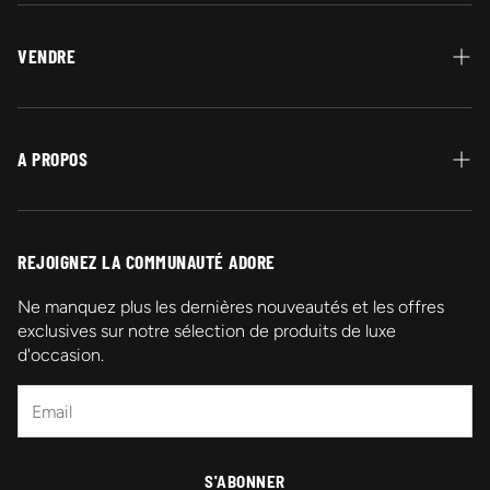
Protection Acheteur
Paiement
VENDRE
Garantie Authenticité
Vendez vos bijoux en or
Retour et Remboursement
A PROPOS
Livraison
Qui sommes-nous ?
Contactez-nous
REJOIGNEZ LA COMMUNAUTÉ ADORE
Promotions
Ne manquez plus les dernières nouveautés et les offres
exclusives sur notre sélection de produits de luxe
Mentions légales
d'occasion.
FAQ
S'ABONNER