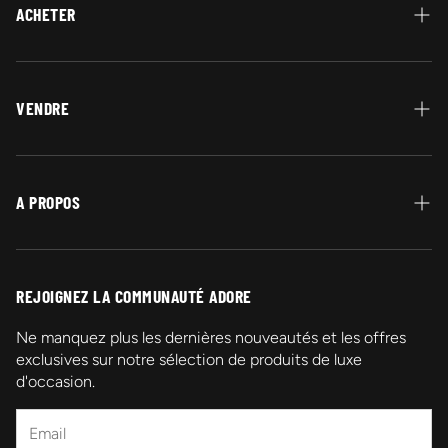
ACHETER
Protection Acheteur
Paiement
VENDRE
Garantie Authenticité
Vendez vos bijoux en or
Retour et Remboursement
A PROPOS
Livraison
Qui sommes-nous ?
Contactez-nous
REJOIGNEZ LA COMMUNAUTÉ ADORE
Promotions
Ne manquez plus les dernières nouveautés et les offres
exclusives sur notre sélection de produits de luxe
Mentions légales
d'occasion.
FAQ