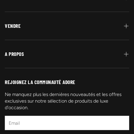
Protection Acheteur
Paiement
VENDRE
Garantie Authenticité
Vendez vos bijoux en or
Retour et Remboursement
A PROPOS
Livraison
Qui sommes-nous ?
Contactez-nous
REJOIGNEZ LA COMMUNAUTÉ ADORE
Promotions
Ne manquez plus les dernières nouveautés et les offres
exclusives sur notre sélection de produits de luxe
Mentions légales
d'occasion.
FAQ