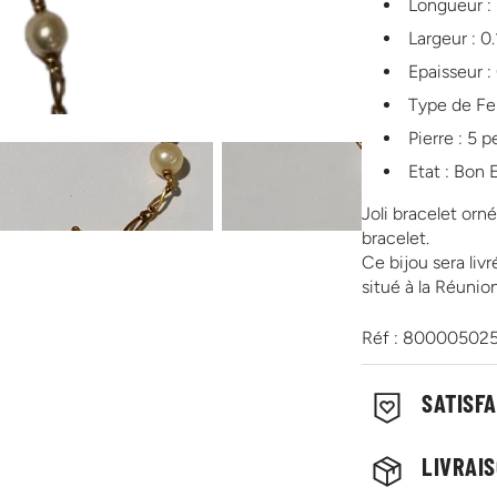
Longueur :
Largeur : 0
Epaisseur 
Type de Fe
Pierre : 5 p
Etat : Bon 
Joli bracelet or
bracelet.
Ce bijou sera liv
situé à la Réunion
Réf : 80000502
SATISF
LIVRAI