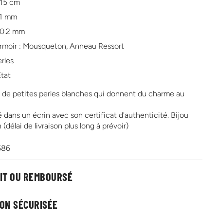
 15 cm
.1 mm
: 0.2 mm
rmoir : Mousqueton, Anneau Ressort
erles
Etat
né de petites perles blanches qui donnent du charme au
ré dans un écrin avec son certificat d'authenticité.
Bijou
 (délai de livraison plus long à prévoir)
586
AIT OU REMBOURSÉ
SON SÉCURISÉE