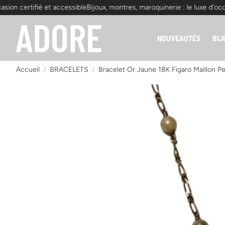
on certifié et accessible
Bijoux, montres, maroquinerie : le luxe d'occasi
NOUVEAUTÉS
BIJ
Accueil
BRACELETS
Bracelet Or Jaune 18K Figaro Maillon P