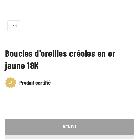
1
/
4
Boucles d'oreilles créoles en or
jaune 18K
Produit certifié
Prix
habituel
VENDU