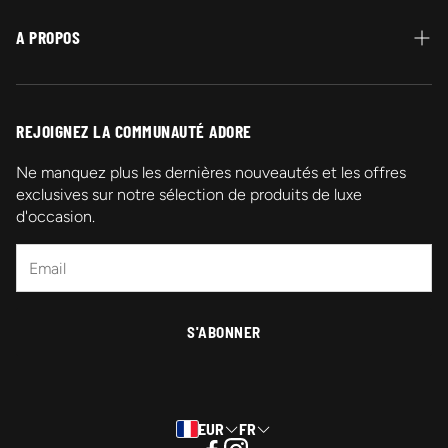
Retour et Remboursement
A PROPOS
Livraison
Qui sommes-nous ?
Contactez-nous
REJOIGNEZ LA COMMUNAUTÉ ADORE
Promotions
Ne manquez plus les dernières nouveautés et les offres
exclusives sur notre sélection de produits de luxe
Mentions légales
d'occasion.
FAQ
S'ABONNER
EUR
FR