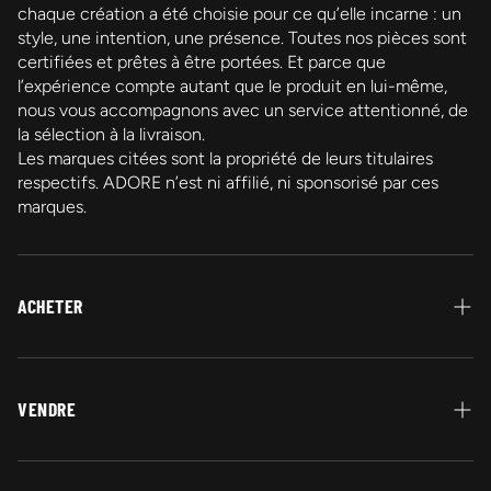
chaque création a été choisie pour ce qu’elle incarne : un
style, une intention, une présence. Toutes nos pièces sont
certifiées et prêtes à être portées. Et parce que
l’expérience compte autant que le produit en lui-même,
nous vous accompagnons avec un service attentionné, de
la sélection à la livraison.
Les marques citées sont la propriété de leurs titulaires
respectifs. ADORE n’est ni affilié, ni sponsorisé par ces
marques.
ACHETER
Protection Acheteur
Paiement
VENDRE
Garantie Authenticité
Vendez vos bijoux en or
Retour et Remboursement