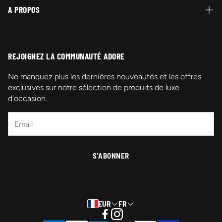
A PROPOS
Livraison
Qui sommes-nous ?
Contactez-nous
REJOIGNEZ LA COMMUNAUTÉ ADORE
Promotions
Ne manquez plus les dernières nouveautés et les offres
exclusives sur notre sélection de produits de luxe
Mentions légales
d'occasion.
FAQ
S'ABONNER
EUR
FR