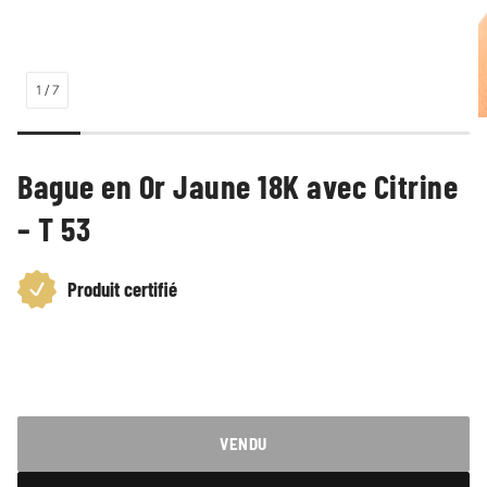
1
/
7
Bague en Or Jaune 18K avec Citrine
– T 53
Produit certifié
Prix
habituel
VENDU