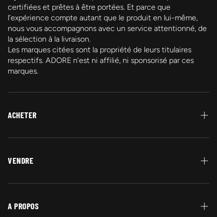
certifiées et prêtes à être portées. Et parce que
l’expérience compte autant que le produit en lui-même,
nous vous accompagnons avec un service attentionné, de
la sélection à la livraison.
Les marques citées sont la propriété de leurs titulaires
respectifs. ADORE n’est ni affilié, ni sponsorisé par ces
marques.
ACHETER
Protection Acheteur
Paiement
VENDRE
Garantie Authenticité
Vendez vos bijoux en or
Retour et Remboursement
A PROPOS
Livraison