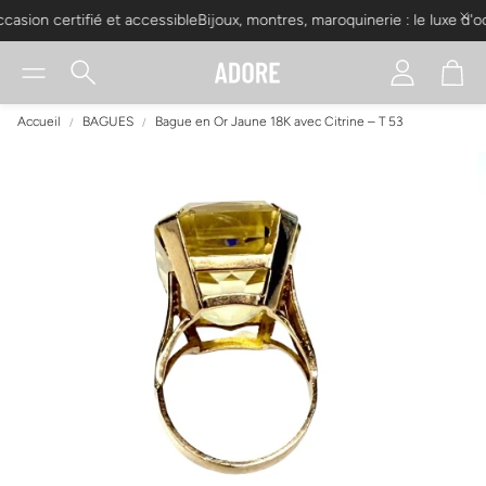
casion certifié et accessible
Bijoux, montres, maroquinerie : le luxe d'oc
Compte
Pani
Rechercher
Accueil
BAGUES
Bague en Or Jaune 18K avec Citrine – T 53