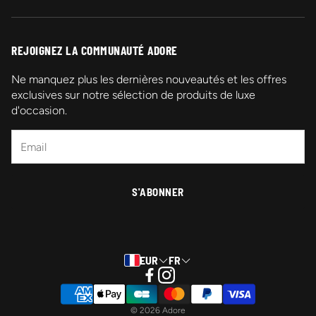
Qui sommes-nous ?
Contactez-nous
REJOIGNEZ LA COMMUNAUTÉ ADORE
Promotions
Ne manquez plus les dernières nouveautés et les offres
exclusives sur notre sélection de produits de luxe
Mentions légales
d'occasion.
FAQ
S'ABONNER
EUR
FR
© 2026 Adore