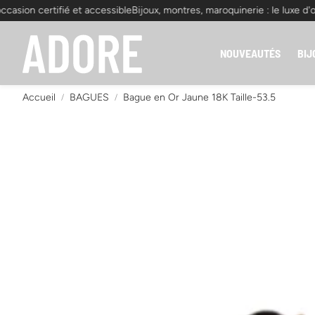
sion certifié et accessible
Bijoux, montres, maroquinerie : le luxe d'occa
NOUVEAUTÉS
BIJ
Accueil
BAGUES
Bague en Or Jaune 18K Taille-53.5