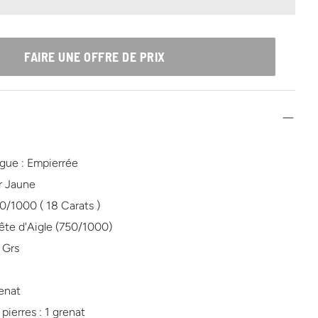
FAIRE UNE OFFRE DE PRIX
gue : Empierrée
r Jaune
50/1000 ( 18 Carats )
ête d'Aigle (750/1000)
7 Grs
renat
ierres : 1 grenat