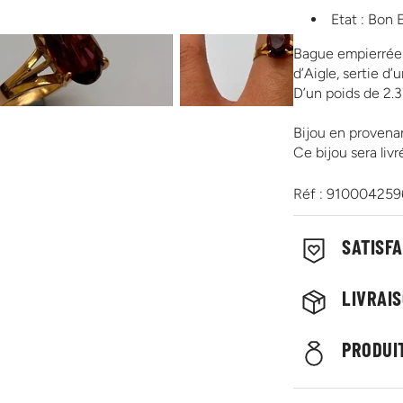
Etat : Bon 
Bague empierrée 
d’Aigle, sertie d’
D’un poids de 2.3
Bijou en provenan
Ce bijou sera liv
Réf : 91000425
SATISF
LIVRAI
PRODUIT